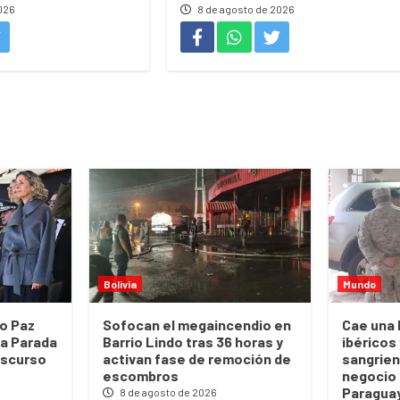
026
8 de agosto de 2026
Bolivia
Mundo
go Paz
Sofocan el megaincendio en
Cae una 
la Parada
Barrio Lindo tras 36 horas y
ibéricos
discurso
activan fase de remoción de
sangrien
escombros
negocio 
Paragua
8 de agosto de 2026