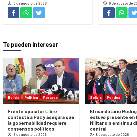
8 de agosto de 2026
8 de agosto de 2
Te pueden interesar
Bolivia
Política
Portada
Bolivia
Política
Frente opositor Libre
El mandatario Rodri
contesta a Paz y asegura que
estuvo presente en 
la gobernabilidad requiere
Militar sin emitir su 
consensos políticos
central
8 de agosto de 2026
8 de agosto de 2026