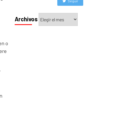
Seguir
Archivos
Archivos
en o
ere
,
ún