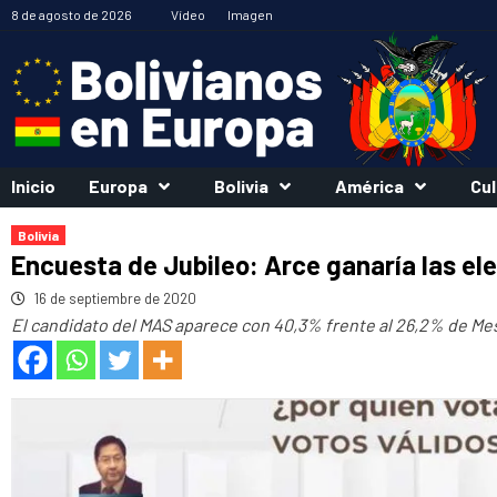
Saltar
8 de agosto de 2026
Vídeo
Imagen
al
contenido
Inicio
Europa
Bolivia
América
Cul
Bolivia
Encuesta de Jubileo: Arce ganaría las ele
16 de septiembre de 2020
El candidato del MAS aparece con 40,3% frente al 26,2% de Mesa