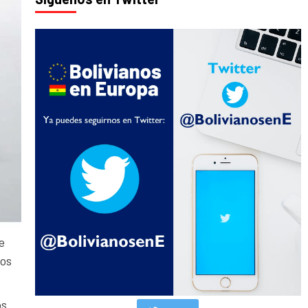
e
los
os