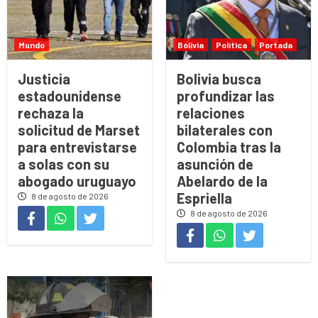
Mundo
Bolivia
Política
Portada
Justicia
Bolivia busca
estadounidense
profundizar las
rechaza la
relaciones
solicitud de Marset
bilaterales con
para entrevistarse
Colombia tras la
a solas con su
asunción de
abogado uruguayo
Abelardo de la
Espriella
8 de agosto de 2026
8 de agosto de 2026