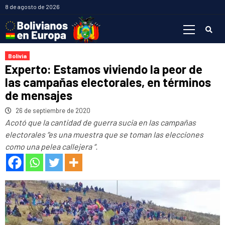
Saltar
8 de agosto de 2026
al
Menú
contenido
primario
Bolivia
Experto: Estamos viviendo la peor de
las campañas electorales, en términos
de mensajes
26 de septiembre de 2020
Acotó que la cantidad de guerra sucia en las campañas
electorales “es una muestra que se toman las elecciones
como una pelea callejera “.