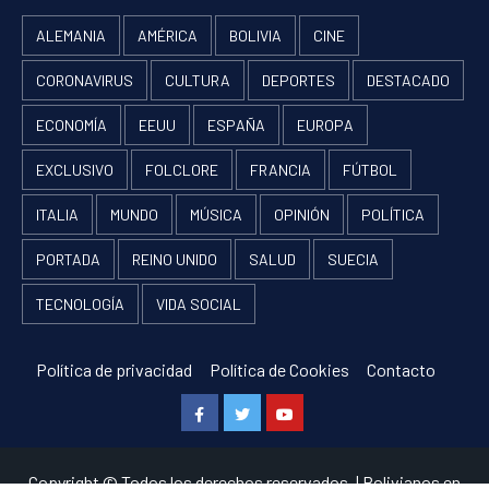
ALEMANIA
AMÉRICA
BOLIVIA
CINE
CORONAVIRUS
CULTURA
DEPORTES
DESTACADO
ECONOMÍA
EEUU
ESPAÑA
EUROPA
EXCLUSIVO
FOLCLORE
FRANCIA
FÚTBOL
ITALIA
MUNDO
MÚSICA
OPINIÓN
POLÍTICA
PORTADA
REINO UNIDO
SALUD
SUECIA
TECNOLOGÍA
VIDA SOCIAL
Política de privacidad
Política de Cookies
Contacto
Facebook
Twitter
Youtube
Copyright © Todos los derechos reservados.
|
Bolivianos en