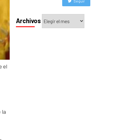
Seguir
Archivos
Archivos
 el
 la
o