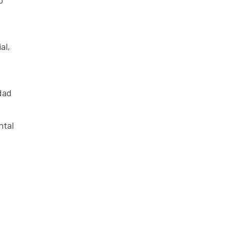
al,
edad
ntal