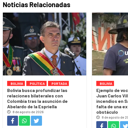
Noticias Relacionadas
BOLIVIA
POLÍTICA
PORTADA
BOLIVIA
Bolivia busca profundizar las
Ejemplo de voc
relaciones bilaterales con
Juan Carlos Vi
Colombia tras la asunción de
incendios en Sa
Abelardo de la Espriella
falta de una e
obstáculo
8 de agosto de 2026
8 de agosto de 2