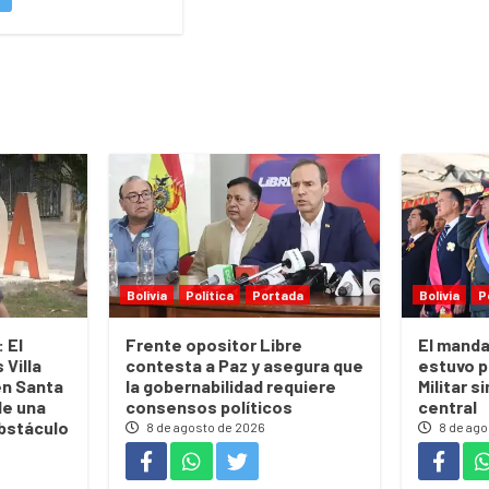
Bolivia
Política
Portada
Bolivia
P
 El
Frente opositor Libre
El manda
Villa
contesta a Paz y asegura que
estuvo p
en Santa
la gobernabilidad requiere
Militar s
de una
consensos políticos
central
bstáculo
8 de agosto de 2026
8 de ago