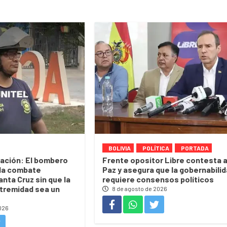
BOLIVIA
POLÍTICA
PORTADA
ación: El bombero
Frente opositor Libre contesta 
lla combate
Paz y asegura que la gobernabili
nta Cruz sin que la
requiere consensos políticos
xtremidad sea un
8 de agosto de 2026
026