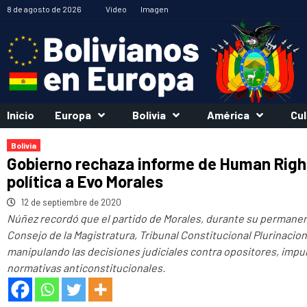
Saltar
8 de agosto de 2026
Vídeo
Imagen
al
contenido
Inicio
Europa
Bolivia
América
Cul
Bolivia
Gobierno rechaza informe de Human Righ
política a Evo Morales
12 de septiembre de 2020
Núñez recordó que el partido de Morales, durante su permanenc
Consejo de la Magistratura, Tribunal Constitucional Plurinaciona
manipulando las decisiones judiciales contra opositores, impu
normativas anticonstitucionales.