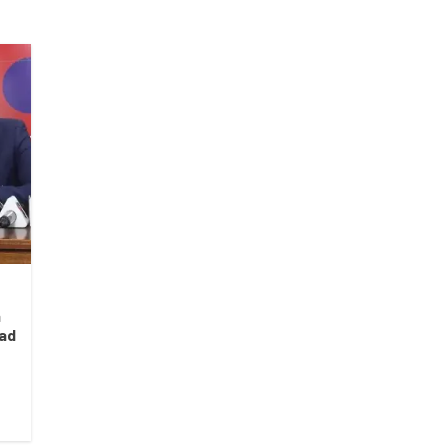
a
dad