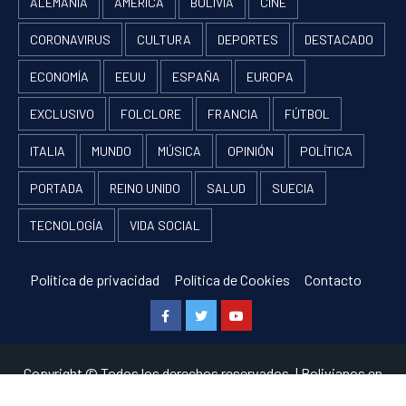
ALEMANIA
AMÉRICA
BOLIVIA
CINE
CORONAVIRUS
CULTURA
DEPORTES
DESTACADO
ECONOMÍA
EEUU
ESPAÑA
EUROPA
EXCLUSIVO
FOLCLORE
FRANCIA
FÚTBOL
ITALIA
MUNDO
MÚSICA
OPINIÓN
POLÍTICA
PORTADA
REINO UNIDO
SALUD
SUECIA
TECNOLOGÍA
VIDA SOCIAL
Política de privacidad
Política de Cookies
Contacto
Facebook
Twitter
Youtube
Copyright © Todos los derechos reservados.
|
Bolivianos en
Europa
por RF and AF themes.