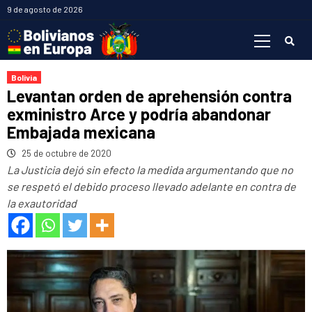
Saltar
9 de agosto de 2026
al
Menú
contenido
primario
Bolivia
Levantan orden de aprehensión contra
exministro Arce y podría abandonar
Embajada mexicana
25 de octubre de 2020
La Justicia dejó sin efecto la medida argumentando que no
se respetó el debido proceso llevado adelante en contra de
la exautoridad