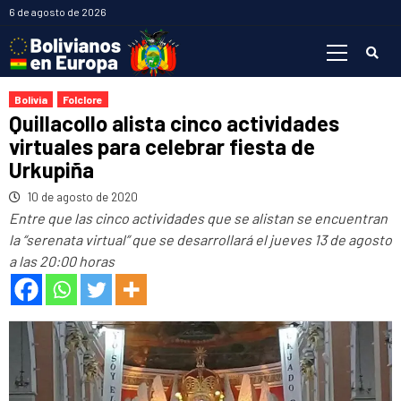
Saltar
6 de agosto de 2026
al
Menú
contenido
primario
Bolivia
Folclore
Quillacollo alista cinco actividades
virtuales para celebrar fiesta de
Urkupiña
10 de agosto de 2020
Entre que las cinco actividades que se alistan se encuentran
la “serenata virtual” que se desarrollará el jueves 13 de agosto
a las 20:00 horas