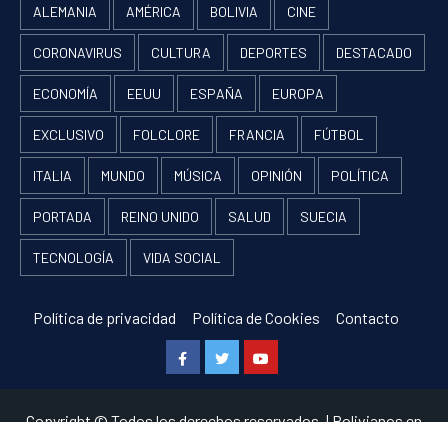
ALEMANIA
AMÉRICA
BOLIVIA
CINE
CORONAVIRUS
CULTURA
DEPORTES
DESTACADO
ECONOMÍA
EEUU
ESPAÑA
EUROPA
EXCLUSIVO
FOLCLORE
FRANCIA
FÚTBOL
ITALIA
MUNDO
MÚSICA
OPINIÓN
POLÍTICA
PORTADA
REINO UNIDO
SALUD
SUECIA
TECNOLOGÍA
VIDA SOCIAL
Política de privacidad
Política de Cookies
Contacto
Facebook
Twitter
Youtube
Copyright © Todos los derechos reservados.
|
Bolivianos en
Europa
por RF and AF themes.