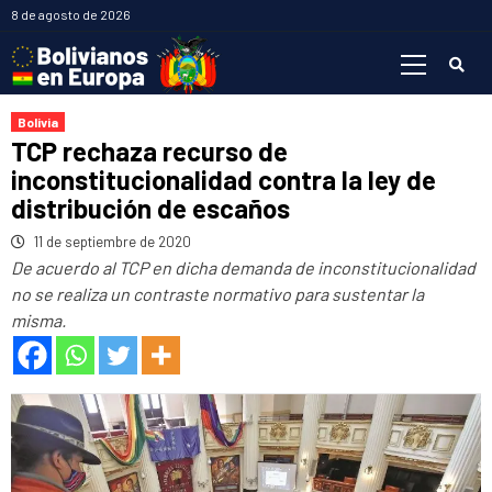
Saltar
8 de agosto de 2026
al
Menú
contenido
primario
Bolivia
TCP rechaza recurso de
inconstitucionalidad contra la ley de
distribución de escaños
11 de septiembre de 2020
De acuerdo al TCP en dicha demanda de inconstitucionalidad
no se realiza un contraste normativo para sustentar la
misma.