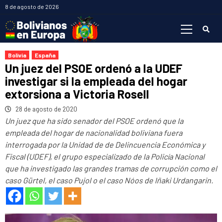
Saltar
8 de agosto de 2026
al
Menú
contenido
primario
Bolivia
España
Un juez del PSOE ordenó a la UDEF
investigar si la empleada del hogar
extorsiona a Victoria Rosell
28 de agosto de 2020
Un juez que ha sido senador del PSOE ordenó que la
empleada del hogar de nacionalidad boliviana fuera
interrogada por la Unidad de de Delincuencia Económica y
Fiscal (UDEF), el grupo especializado de la Policía Nacional
que ha investigado las grandes tramas de corrupción como el
caso Gürtel, el caso Pujol o el caso Nóos de Iñaki Urdangarin.