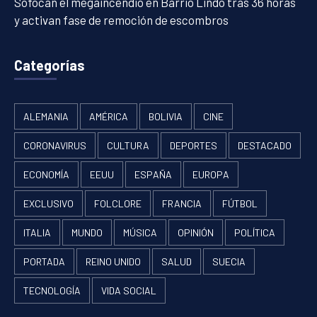
Sofocan el megaincendio en Barrio Lindo tras 36 horas
y activan fase de remoción de escombros
Categorías
ALEMANIA
AMÉRICA
BOLIVIA
CINE
CORONAVIRUS
CULTURA
DEPORTES
DESTACADO
ECONOMÍA
EEUU
ESPAÑA
EUROPA
EXCLUSIVO
FOLCLORE
FRANCIA
FÚTBOL
ITALIA
MUNDO
MÚSICA
OPINIÓN
POLÍTICA
PORTADA
REINO UNIDO
SALUD
SUECIA
TECNOLOGÍA
VIDA SOCIAL