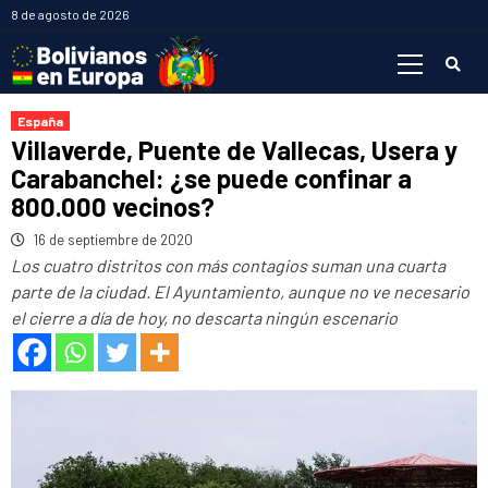
Saltar
8 de agosto de 2026
al
Menú
contenido
primario
España
Villaverde, Puente de Vallecas, Usera y
Carabanchel: ¿se puede confinar a
800.000 vecinos?
16 de septiembre de 2020
Los cuatro distritos con más contagios suman una cuarta
parte de la ciudad. El Ayuntamiento, aunque no ve necesario
el cierre a día de hoy, no descarta ningún escenario