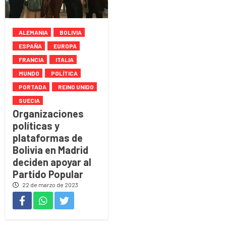
ALEMANIA
BOLIVIA
ESPAÑA
EUROPA
FRANCIA
ITALIA
MUNDO
POLÍTICA
PORTADA
REINO UNIDO
SUECIA
Organizaciones
políticas y
plataformas de
Bolivia en Madrid
deciden apoyar al
Partido Popular
22 de marzo de 2023