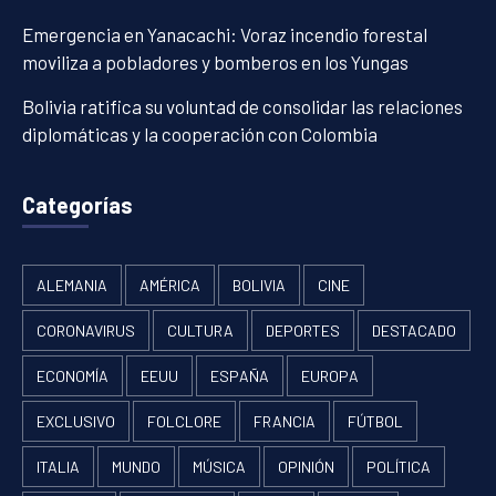
Emergencia en Yanacachi: Voraz incendio forestal
moviliza a pobladores y bomberos en los Yungas
Bolivia ratifica su voluntad de consolidar las relaciones
diplomáticas y la cooperación con Colombia
Categorías
ALEMANIA
AMÉRICA
BOLIVIA
CINE
CORONAVIRUS
CULTURA
DEPORTES
DESTACADO
ECONOMÍA
EEUU
ESPAÑA
EUROPA
EXCLUSIVO
FOLCLORE
FRANCIA
FÚTBOL
ITALIA
MUNDO
MÚSICA
OPINIÓN
POLÍTICA