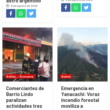
astro argentino
8 de agosto de 2026
Bolivia
Economía
Bolivia
Comerciantes de
Emergencia en
Barrio Lindo
Yanacachi: Voraz
paralizan
incendio forestal
actividades tres
moviliza a