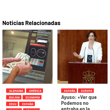
Noticias Relacionadas
ALEMANIA
AMÉRICA
ESPAÑA
EUROPA
Ayuso: «Ver que
BOLIVIA
ECONOMÍA
Podemos no
EEUU
ESPAÑA
entraba en la