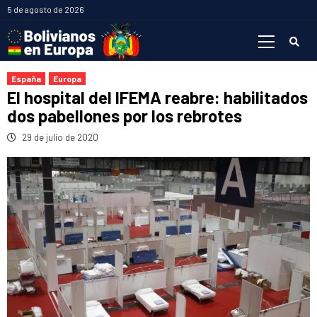
Saltar
5 de agosto de 2026
al
Menú
contenido
primario
España
Europa
El hospital del IFEMA reabre: habilitados
dos pabellones por los rebrotes
29 de julio de 2020