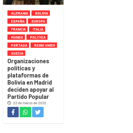
ALEMANIA
BOLIVIA
ESPAÑA
EUROPA
FRANCIA
ITALIA
MUNDO
POLÍTICA
PORTADA
REINO UNIDO
SUECIA
Organizaciones
políticas y
plataformas de
Bolivia en Madrid
deciden apoyar al
Partido Popular
22 de marzo de 2023