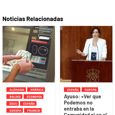
Noticias Relacionadas
ALEMANIA
AMÉRICA
ESPAÑA
EUROPA
Ayuso: «Ver que
BOLIVIA
ECONOMÍA
Podemos no
EEUU
ESPAÑA
entraba en la
EUROPA
FRANCIA
Comunidad ni en el