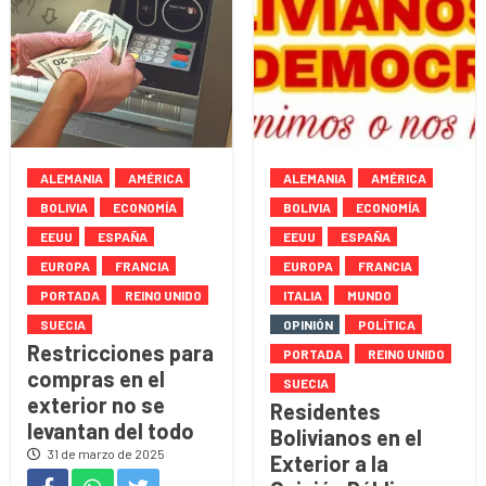
ALEMANIA
AMÉRICA
ALEMANIA
AMÉRICA
BOLIVIA
ECONOMÍA
BOLIVIA
ECONOMÍA
EEUU
ESPAÑA
EEUU
ESPAÑA
EUROPA
FRANCIA
EUROPA
FRANCIA
PORTADA
REINO UNIDO
ITALIA
MUNDO
SUECIA
OPINIÓN
POLÍTICA
Restricciones para
PORTADA
REINO UNIDO
compras en el
SUECIA
exterior no se
Residentes
levantan del todo
Bolivianos en el
31 de marzo de 2025
Exterior a la