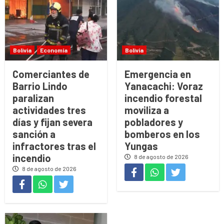
Bolivia
Economía
Bolivia
Comerciantes de
Emergencia en
Barrio Lindo
Yanacachi: Voraz
paralizan
incendio forestal
actividades tres
moviliza a
días y fijan severa
pobladores y
sanción a
bomberos en los
infractores tras el
Yungas
incendio
8 de agosto de 2026
8 de agosto de 2026