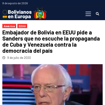
Saltar
8 de agosto de 2026
al
Menú
contenido
primario
América
EEUU
Embajador de Bolivia en EEUU pide a
Sanders que no escuche la propaganda
de Cuba y Venezuela contra la
democracia del país
9 de julio de 2020