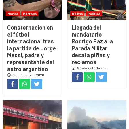
Mundo
Portada
Bolivia
Política
Consternación en
Llegada del
el fútbol
mandatario
internacional tras
Rodrigo Paz a la
la partida de Jorge
Parada Militar
Messi, padre y
desata pifias y
representante del
reclamos
astro argentino
8 de agosto de 2026
8 de agosto de 2026