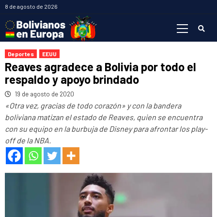
Saltar
8 de agosto de 2026
al
Menú
contenido
primario
Deportes
EEUU
Reaves agradece a Bolivia por todo el
respaldo y apoyo brindado
19 de agosto de 2020
«Otra vez, gracias de todo corazón» y con la bandera
boliviana matizan el estado de Reaves, quien se encuentra
con su equipo en la burbuja de Disney para afrontar los play-
off de la NBA.