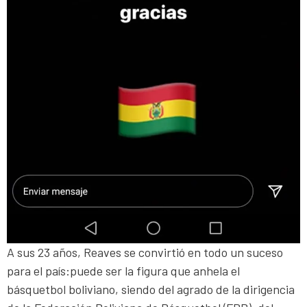
A sus 23 años, Reaves se convirtió en todo un suceso
para el país:puede ser la figura que anhela el
básquetbol boliviano, siendo del agrado de la dirigencia