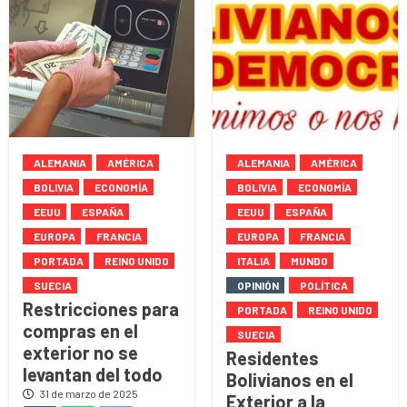
ALEMANIA
AMÉRICA
ALEMANIA
AMÉRICA
BOLIVIA
ECONOMÍA
BOLIVIA
ECONOMÍA
EEUU
ESPAÑA
EEUU
ESPAÑA
EUROPA
FRANCIA
EUROPA
FRANCIA
PORTADA
REINO UNIDO
ITALIA
MUNDO
SUECIA
OPINIÓN
POLÍTICA
Restricciones para
PORTADA
REINO UNIDO
compras en el
SUECIA
exterior no se
Residentes
levantan del todo
Bolivianos en el
31 de marzo de 2025
Exterior a la