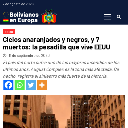
Saltar
7 de agosto de 2026
al
Menú
contenido
primario
EEUU
Cielos anaranjados y negros, y 7
muertos: la pesadilla que vive EEUU
11 de septiembre de 2020
El país del norte sufre uno de los mayores incendios de los
últimos años. August Complex es la zona más afectada. De
hecho, registra el siniestro más fuerte de la historia.