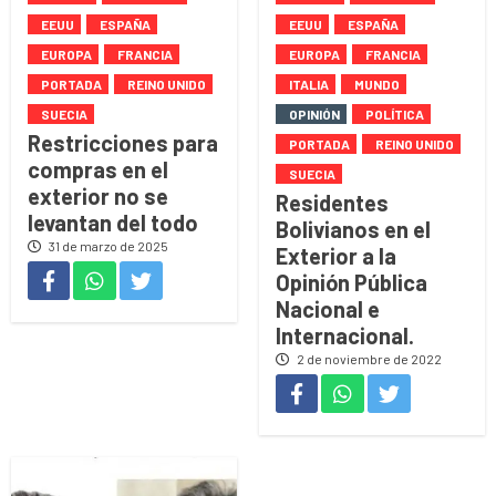
EEUU
ESPAÑA
EEUU
ESPAÑA
EUROPA
FRANCIA
EUROPA
FRANCIA
PORTADA
REINO UNIDO
ITALIA
MUNDO
SUECIA
OPINIÓN
POLÍTICA
Restricciones para
PORTADA
REINO UNIDO
compras en el
SUECIA
exterior no se
Residentes
levantan del todo
Bolivianos en el
31 de marzo de 2025
Exterior a la
Opinión Pública
Nacional e
Internacional.
2 de noviembre de 2022